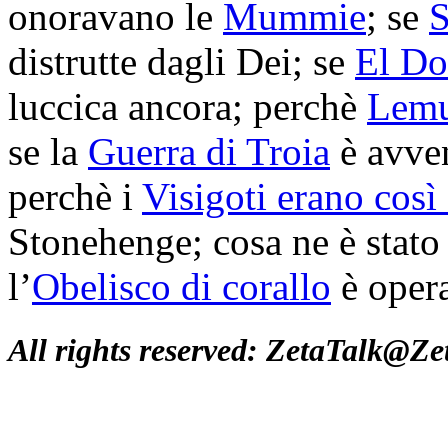
onoravano le
Mummie
; se
distrutte dagli Dei; se
El Do
luccica ancora; perchè
Lemu
se la
Guerra di Troia
è avven
perchè i
Visigoti erano così 
Stonehenge; cosa ne è stato
l’
Obelisco di corallo
è oper
All rights reserved: ZetaTalk@Z