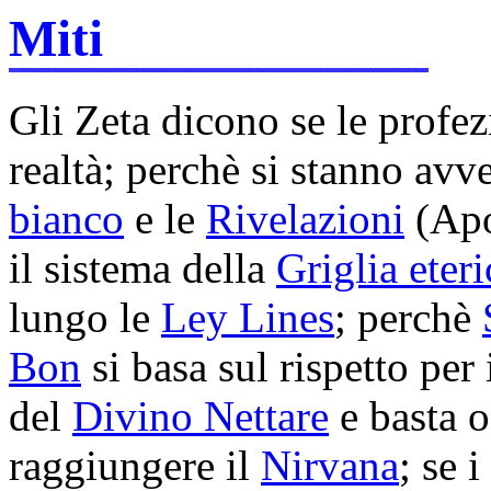
Miti
Gli Zeta dicono se le profez
realtà; perchè si stanno avv
bianco
e le
Rivelazioni
(Apoc
il sistema della
Griglia eteri
lungo le
Ley Lines
; perchè
Bon
si basa sul rispetto per
del
Divino Nettare
e basta 
raggiungere il
Nirvana
; se 