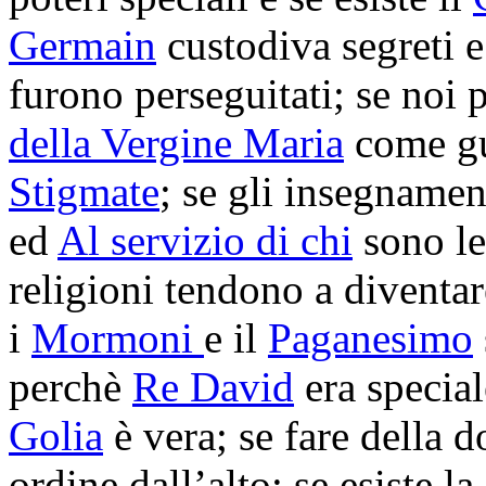
Germain
custodiva segreti e
furono perseguitati; se noi
della Vergine Maria
come gui
Stigmate
; se gli insegnamen
ed
Al servizio di chi
sono le
religioni tendono a diventa
i
Mormoni
e il
Paganesimo
perchè
Re David
era special
Golia
è vera; se fare della 
ordine dall’alto; se esiste la