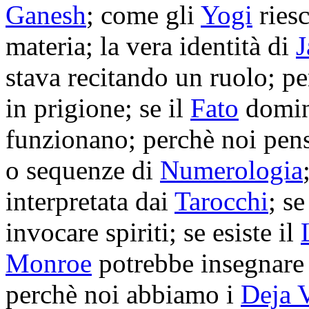
Ganesh
; come gli
Yogi
ries
materia; la vera identità di
J
stava recitando un ruolo; p
in prigione; se il
Fato
domina
funzionano; perchè noi pen
o sequenze di
Numerologia
interpretata dai
Tarocchi
; s
invocare spiriti; se esiste il
Monroe
potrebbe insegnare 
perchè noi abbiamo i
Deja 