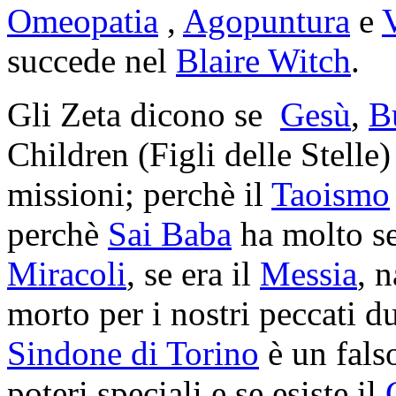
Omeopatia
,
Agopuntura
e
succede nel
Blaire Witch
.
Gli Zeta dicono se
Gesù
,
B
Children (Figli delle Stelle)
missioni; perchè il
Taoismo
perchè
Sai Baba
ha molto se
Miracoli
, se era il
Messia
, 
morto per i nostri peccati d
Sindone di Torino
è un fals
poteri speciali e se esiste il