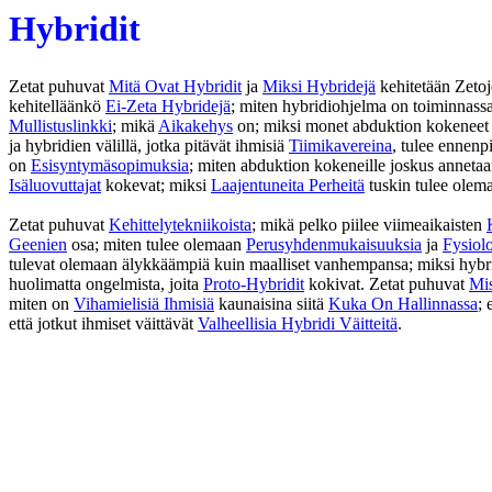
Hybridit
Zetat puhuvat
Mitä Ovat Hybridit
ja
Miksi Hybridejä
kehitetään Zetoj
kehitelläänkö
Ei-Zeta Hybridejä
; miten hybridiohjelma on toiminnass
Mullistuslinkki
; mikä
Aikakehys
on; miksi monet abduktion kokeneet r
ja hybridien välillä, jotka pitävät ihmisiä
Tiimikavereina
, tulee ennen
on
Esisyntymäsopimuksia
; miten abduktion kokeneille joskus annetaa
Isäluovuttajat
kokevat; miksi
Laajentuneita Perheitä
tuskin tulee olem
Zetat puhuvat
Kehittelytekniikoista
; mikä pelko piilee viimeaikaisten
Geenien
osa; miten tulee olemaan
Perusyhdenmukaisuuksia
ja
Fysiol
tulevat olemaan älykkäämpiä kuin maalliset vanhempansa; miksi hybri
huolimatta ongelmista, joita
Proto-Hybridit
kokivat. Zetat puhuvat
Mi
miten on
Vihamielisiä Ihmisiä
kaunaisina siitä
Kuka On Hallinnassa
; 
että jotkut ihmiset väittävät
Valheellisia Hybridi Väitteitä
.