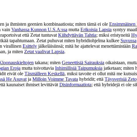
en ja ihmisten geenien kombinaatiosta; miten tämä ei ole
Ensimmäinen 
a vain
Vanhassa Kunnon U.S.A:ssa
mutta
Erikoisia Lapsia
syntyy maailm
aportoivat että Zetat tuntuvat
Kiihdyttävän Tahtia
; miksi eristyneitä
Hyb
pitkää tapahtumaan. Zetat puhuvat miten hybridiohjelma kulkee
Suvussa
n virallinen
Esittely
jälkeläisiinsä; mitä he ajattelevat menettämistään
Ra
aan, ja miten
Zetat vaalivat Lapsia
.
Kloonauskieltojen
takana; miten
Geneettisiä Sairauksia
oikaistaan, mutt
ogian Eroja
mutta toivottavia
Inhimillisiä Taipumuksia
jatketaan; miten
dit eivät ole
Täsmälleen Keskellä
, miksi tavoite ei ollut mitä me kuts
ssä He Asuvat
ja
Milloin Voimme Tavata
hybridit; että
Täysverisiä Zeto
että kaunaiset ihmiset levittävät
Disinformaatiota
; että hybridejä ei ole si