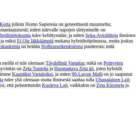
Kerta
jolloin Homo Sapiensia on geneettisesti muunneltu;
anlaajuisesti; miten tulevalle napojen siirtymiselle on
ridisiirtokuntia
tulee kehittymään; ja miten
Seka-Avioliittoja
ihmisten
ja miksi
Ei Ole Iäkkäämpiä
mukana hybridiohjelmassa, mutta joskus
skauksista
tai heidän
Holhousoikeuksiensa
puutteesta; mitä
a meillä ei tule olemaan
Täydellistä Vartaloa
; mikä on
Peittyvien
 hyvinkin on
Zeta Tunteita
ja
Huomattava Zeta äö
, joten hybridit
uisimme
Kauniiksi Vartaloiksi
, ja miten
90-Luvun Malli
on jo saapunut
ja
tulee yhä olemaan mutta ihmisestä saattaa tulla
Uhanalainen Laji
;
ksi, että pelastettaisiin
Kuoleva Laji
, vaikkakin on
Zeta Klooneja
ja