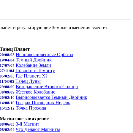
планет и результирующие Земные изменения вместе с
Танец Планет
Неприкосновенные Орбиты
20/08/03
Темный Двойник
19/04/04
Колебание Земли
17/07/04
Поворот в Темноту
27/11/04
Где Планета X?
05/02/05
Танец Луны
11/03/05
Возвращение Второго Солнца
29/08/09
Жесткое Колебание
30/09/09
Вырисовывается Темный Двойник
20/02/10
График Последних Недель
14/08/10
Точка Прохода
15/12/12
Магнитное завихрение
3-й Магнит
08/06/03
Что Делают Магниты
08/02/04