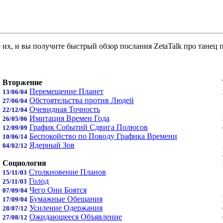
 их, и вы получите быстрый обзор послания ZetaTalk про танец 
Вторжение
Перемещение Планет
13/06/04
Обстоятельства против Людей
27/06/04
Очевидная Точность
22/12/04
Имитация Времен Года
26/05/06
График Событий Сдвига Полюсов
12/09/09
Беспокойство по Поводу Графика Времени
10/06/14
Ядерный Зов
04/02/12
Социология
Столкновение Планов
15/11/03
Голод
25/11/03
Чего Они Боятся
07/09/04
Бумажные Обещания
17/09/04
Усиление Одержания
28/07/12
Ожидающееся Объявление
27/08/12