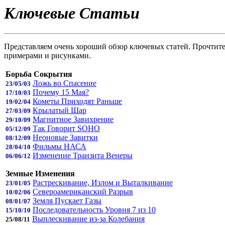
Ключевые Статьи
Представляем очень хороший обзор ключевых статей. Прочтите
примерами и рисунками.
Борьба Сокрытия
Ложь во Спасение
23/05/03
Почему 15 Мая?
17/10/03
Кометы Приходят Раньше
19/02/04
Крылатый Шар
27/03/09
Магнитное Завихрение
29/10/09
Так Говорит SOHO
05/12/09
Неоновые Завитки
08/12/09
Фильмы НАСА
28/04/10
Изменение Транзита Венеры
06/06/12
Земные Изменения
Растрескивание, Излом и Выталкивание
23/01/05
Североамериканский Разрыв
10/02/06
Земля Пускает Газы
08/01/07
Последовательность Уровня 7 из 10
15/10/10
Выплескивание из-за Колебания
25/08/11