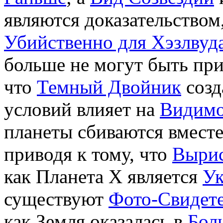
являются доказательством,
Убийственно для Хэзлвуд
больше не могут быть при
что
Темный Двойник
созд
условий влияет на
Видимо
планеты сбиваются вместе
приводя к тому, что
Вырис
как Планета X является
У
существуют
Фото-Свидете
как Земля оказалась в
Бол