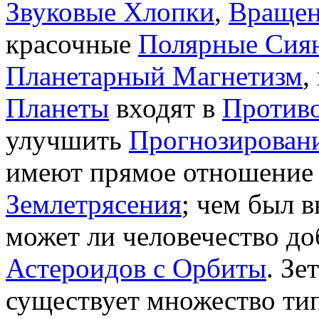
Звуковые Хлопки
,
Вращен
красочные
Полярные Сия
Планетарный Магнетизм
,
Планеты
входят в
Против
улучшить
Прогнозирован
имеют прямое отношени
Землетрясения
; чем был 
может ли человечество до
Астероидов с Орбиты
. Зе
существует множество ти