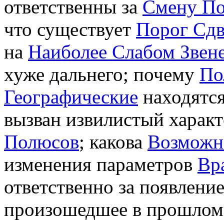
ответственны за
Смену П
что существует
Порог Сдв
на
Наиболее Слабом Звен
хуже дальнего; почему
По
Географические
находятся
вызван извилистый харак
Полюсов
; какова
Возможн
изменения параметров
Вр
ответственно за появлени
произошедшее в прошлом 