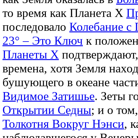
то время как Планета Х
Пр
последовало
Колебание с
23° – Это Ключ
к положен
Планеты X
подтверждают,
времена, хотя Земля нахо
бушующего в океане части
Видимое Затишье
. Зеты г
Открытии Седны
; и о то
Толкотня Вокруг Нэнси
, 
наблюдавшегося у Венер