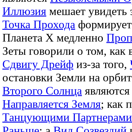
Иллюзия
мешает увидеть э
Точка Прохода
формирует 
Планета X медленно
Проп
Зеты говорили о том, как
Сдвигу Дрейф
из-за того,
остановки Земли на орбит
Второго Солнца
являются
Направляется Земля
; как 
Танцующими Партнерами
Раньше
; а
Вид Созвездий