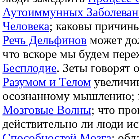
Аутоиммунных Заболеван
Человека
; каковы причин
Речь Дельфинов
может дол
что вскоре мы будем пер
Бесплодие
. Зеты говорят 
Разумом и Телом
увеличив
осознанному мышлению; 
Мозговые Волны
; что пр
действительно ли люди и
Способностей Мозга
; об