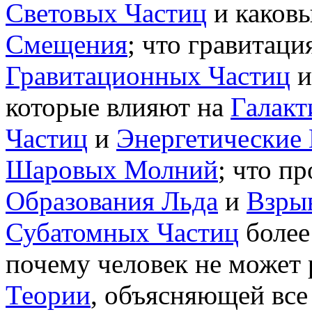
Световых Частиц
и каков
Смещения
; что гравитац
Гравитационных Частиц
которые влияют на
Галакт
Частиц
и
Энергетические
Шаровых Молний
; что п
Образования Льда
и
Взры
Субатомных Частиц
более
почему человек не может
Теории
, объясняющей все