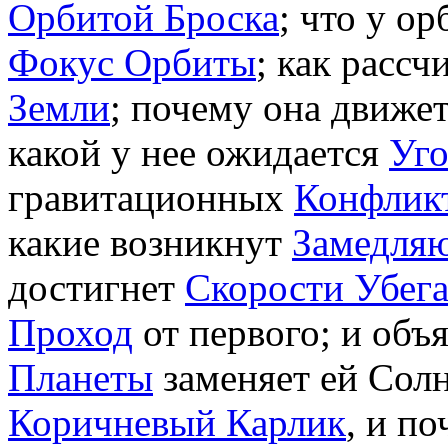
Орбитой Броска
; что у о
Фокус Орбиты
; как рассч
Земли
; почему она движе
какой у нее ожидается
Уго
гравитационных
Конфлик
какие возникнут
Замедля
достигнет
Скорости Убег
Проход
от первого; и объ
Планеты
заменяет ей Солн
Коричневый Карлик
, и п