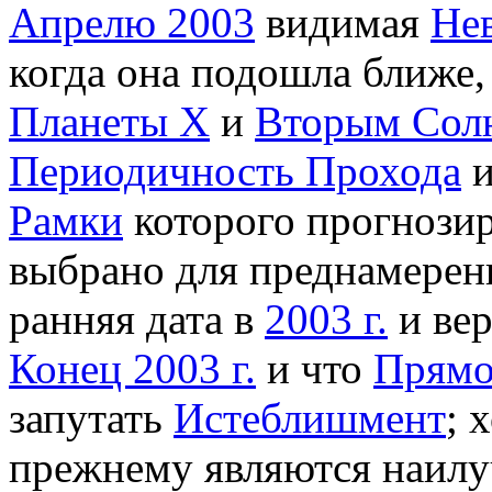
Апрелю 2003
видимая
Не
когда она подошла ближе
Планеты X
и
Вторым Сол
Периодичность Прохода
и
Рамки
которого прогнози
выбрано для преднамере
ранняя дата в
2003 г.
и вер
Конец 2003 г.
и что
Прямо
запутать
Истеблишмент
; 
прежнему являются наил