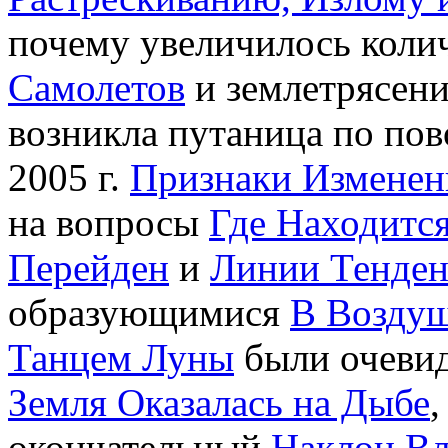
почему увеличилось коли
Самолетов
и землетрясен
возникла путаница по по
2005 г.
Признаки Изменен
на вопросы
Где Находитс
Перейден
и
Линии Тенде
образующимися
В Воздуш
Танцем Луны
были очеви
Земля Оказалась на Дыбе
,
окончательный
Наклон Вл