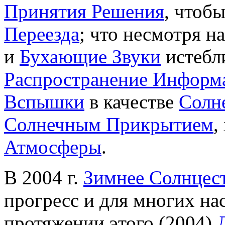
Принятия Решения
, чтоб
Переезда
; что несмотря н
и
Бухающие Звуки
истеб
Распространение Информ
Вспышки
в качестве
Солн
Солнечным Прикрытием
,
Атмосферы
.
В 2004 г.
Зимнее Солнцес
прогресс и для многих н
протяжении этого (2004)