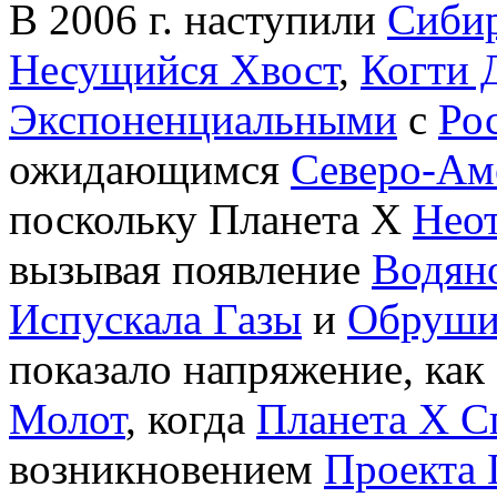
В 2006 г. наступили
Сиби
Несущийся Хвост
,
Когти 
Экспоненциальными
с
Ро
ожидающимся
Северо-Ам
поскольку Планета Х
Нео
вызывая появление
Водян
Испускала Газы
и
Обруши
показало напряжение, как
Молот
, когда
Планета Х С
возникновением
Проекта 