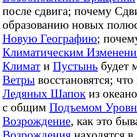
после сдвига; почему Сдв
образованию новых полюсо
Новую Географию
; почем
Климатическим Изменен
Климат
и
Пустынь
будет 
Ветры
восстановятся; что
Ледяных Шапок
из океано
с общим
Подъемом Уровн
Возрождение
, как это бы
Возрождения
находятся в