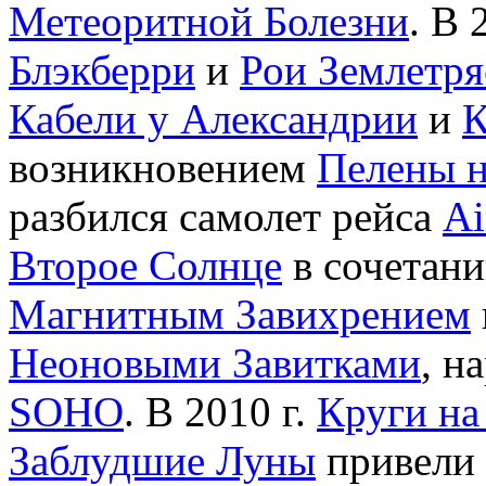
Метеоритной Болезни
. В 
Блэкберри
и
Рои Землетря
Кабели у Александрии
и
К
возникновением
Пелены 
разбился самолет рейса
Ai
Второе Солнце
в сочетан
Магнитным Завихрением
Неоновыми Завитками
, н
SOHO
. В 2010 г.
Круги на
Заблудшие Луны
привели 