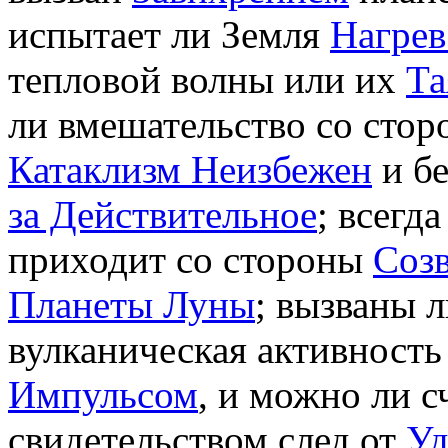
испытает ли Земля
Нагре
тепловой волны или их
Та
ли вмешательство со стор
Катаклизм Неизбежен
и б
за Действительное
; всегд
приходит со стороны
Соз
Планеты Луны
; вызваны 
вулканическая активност
Импульсом
, и можно ли с
свидетельством след от
Уд