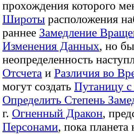
прохождения которого мен
Широты
расположения наб
раннее
Замедление Враще
Изменения Данных
, но б
неопределенность наступ
Отсчета
и
Различия во Вр
могут создать
Путаницу с
Определить Степень Заме
г.
Огненный Дракон
, пре
Персонами
, пока планета 