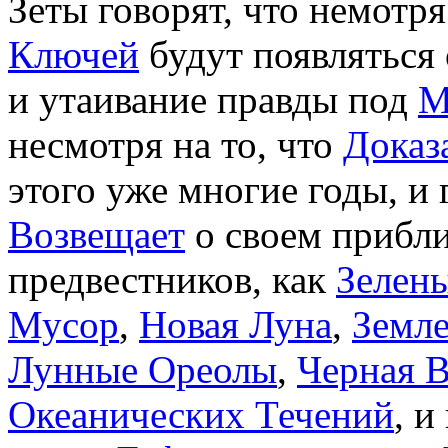
Зеты говорят, что немотр
Ключей
будут появляться
и утаивание правды под
М
несмотря на то, что
Доказ
этого уже многие годы, и 
Возвещает
о своем прибл
предвестников, как
Зелен
Мусор
,
Новая Луна
,
Земле
Лунные Ореолы
,
Черная 
Океанических Течений
, и