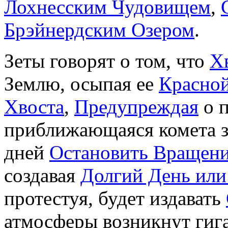
Лохнесским Чудовищем
,
Брэйнердским Озером
.
Зеты говорят о том, что
Х
Землю, осыпая ее
Красно
Хвоста
,
Предупреждая
о п
приближающаяся комета з
дней
Остановить Вращен
создавая
Долгий День или
протестуя, будет издавать
атмосферы возникнут гиг