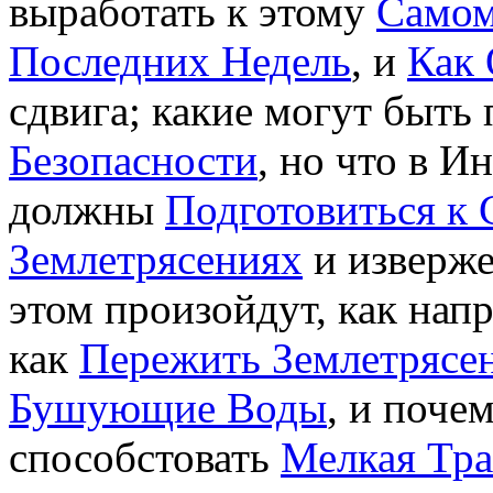
выработать к этому
Самом
Последних Недель
, и
Как 
сдвига; какие могут быт
Безопасности
, но что в И
должны
Подготовиться к
Землетрясениях
и изверж
этом произойдут, как нап
как
Пережить Землетрясе
Бушующие Воды
, и поче
способстовать
Мелкая Тр