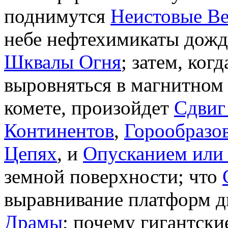
поднимутся
Неистовые В
небе нефтехимикаты дожд
Шквалы Огня
; затем, ког
выровняться в магнитном
комете, произойдет
Сдвиг
Континентов
,
Горообразо
Цепях
, и
Опусканием или
земной поверхности; что
выравнивание платформ д
Драмы
; почему гигантск