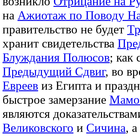
возникло
Отрицание на Р
на
Ажиотаж по Поводу На
правительство не будет
Тр
хранит свидетельства
Пре
Блуждания Полюсов
; как
Предыдущий Сдвиг
, во в
Евреев
из Египта и празд
быстрое замерзание
Maмо
являются доказательствам
Великовского
и
Сичина
, 