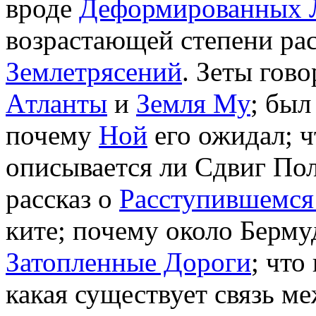
вроде
Деформированных 
возрастающей степени ра
Землетрясений
. Зеты гово
Aтланты
и
Земля Му
; бы
почему
Ной
его ожидал; 
описывается ли Сдвиг По
рассказ о
Расступившемся
ките; почему около Берм
Затопленные Дороги
; что
какая существует связь 