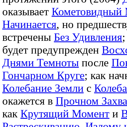
оказывает
Кометовидный 
Начинается
, но предшест
встречены
Без Удивления
будет предупрежден
Восх
Днями Темноты
после
По
Гончарном Круге
; как на
Колебание Земли
с
Колеб
окажется в
Прочном Захва
как
Крутящий Момент
и
В
Растрескиванию, Излому