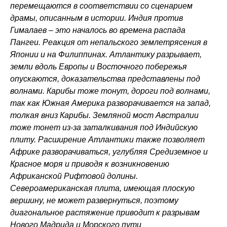
перемещаются в соответствии со сценарием
драмы, описанным в истории. Индия против
Гималаев – это началось во времена распада
Пангеи. Реакция от непальского землетрясения в
Японии и на Филиппинах. Атлантику разрывает,
земли вдоль Европы и Восточного побережья
опускаются, доказательства представлены под
волнами. Карибы тоже тонут, дороги под волнами,
так как Южная Америка разворачивается на запад,
толкая вниз Карибы. Земляной мост Австралии
тоже тонет из-за заталкивания под Индийскую
плиту. Расширение Атлантики также позволяет
Африке разворачиваться, углубляя Средиземное и
Красное моря и приводя к возникновению
Африканской Рифтовой долины.
Североамериканская плита, имеющая плоскую
вершину, не может развернуться, поэтому
диагональное растяжение приводит к разрывам
Нового Мадрида и Морского пути