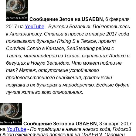
Сообщение Зетов на USAEBN
, 6 февраля
2017 на
YouTube
-
Бункеры Богатых: Подготовьтесь
к Апокалипсису. Статьи в прессе в январе 2017 года
показывают бункеры Rising S в Техасе, проект
Convival Condo в Канзасе, SeaSteading рядом с
Таити, миллиардеров из Техаса, скупающих Айдахо и
бегущих в Новую Зеландию. Что может пойти не
так? Мятеж, отсутствие устойчивого
продовольственного снабжения, фактически
ловушка в их бункерах и мародерство. Бедные будут
лучше жить во всех отношениях.
Сообщение Зетов на USAEBN
, 3 января 2017
на
YouTube
-
По традиции в начале нового года, Годовой
Обзор ежемесячного появления на USAEBN. Огромен