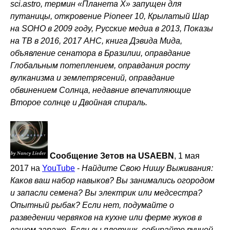
sci.astro, термин «Планета X» запущен для
путаницы, откровение Pioneer 10, Крылатый Шар
на SOHO в 2009 году, Русские медиа в 2013, Показы
на ТВ в 2016, 2017 AHC, книга Дэвида Мида,
объявление сенатора в Бразилии, оправдание
Глобальным потеплением, оправдания росту
вулканизма и землетрясений, оправдание
обвинением Солнца, недавние впечатляющие
Второе солнце и Двойная спираль.
Сообщение Зетов на USAEBN
, 1 мая
2017 на
YouTube
-
Найдите Свою Нишу Выживания:
Каков ваш набор навыков? Вы занимались огородом
и запасли семена? Вы электрик или медсестра?
Опытный рыбак? Если нет, подумайте о
разведении червяков на кухне или ферме жуков в
вашем гараже. Если вы плотник, собирайте ручной