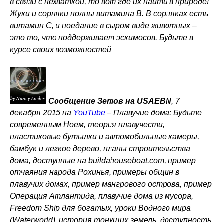
в связи с нехваткой, то вот где их найти в природе!
Жуки и сорняки полны витамина В. В сорняках есть
витамин C, и поедание в сыром виде животных –
это то, что поддерживает эскимосов. Будьте в
курсе своих возможностей
Сообщение Зетов на USAEBN
, 7
декабря 2015 на
YouTube
–
Плавучие дома: Будьте
современным Ноем, теория плавучести,
пластиковые бутылки и автомобильные камеры,
бамбук и легкое дерево, планы строительства
дома, доступные на buildahouseboat.com, пример
отчаяния народа Рохинья, примеры общин в
плавучих домах, пример мангрового острова, пример
Операция Атлантида, плавучие дома из мусора,
Freedom Ship для богатых, уроки Водного мира
(Waterworld), история тонущих земель, доступность