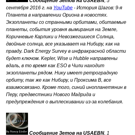
Сообщение Зетов на USAEBN
, 5
сентября 2016 г. на
YouTube
-
История Шагов: 9-я
Планета в направлении Ориона в новостях.
Экзопланеты со странными орбитами, обитаемые
планеты, события уровня вымирания на Земле,
Коричневые Карлики и Невозжегшиеся Солнца,
двойные солнца, все указывает на Нибиру, как на
правду. Dark Energy Survey в инфракрасной области
будет ключом. Kepler, Wise и Hubble направлены
вдаль, в то время как ESO в Чили находит
экзопланеты рядом. Нику имеет ретроградную
орбиту, так же как Нибиру, и Проксима B, все
взаимосвязано. Кроме того, синий инопланетянин в
Перу, предвестники Нового Мадрида и
предупреждения о выплескивании из-за колебания
.
Сообщение Зетов на USAEBN
, 1