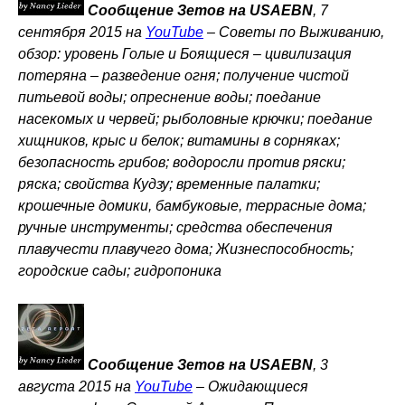
Сообщение Зетов на USAEBN
, 7
сентября 2015 на
YouTube
–
Советы по Выживанию,
обзор: уровень Голые и Боящиеся – цивилизация
потеряна – разведение огня; получение чистой
питьевой воды; опреснение воды; поедание
насекомых и червей; рыболовные крючки; поедание
хищников, крыс и белок; витамины в сорняках;
безопасность грибов; водоросли против ряски;
ряска; свойства Кудзу; временные палатки;
крошечные домики, бамбуковые, террасные дома;
ручные инструменты; средства обеспечения
плавучести плавучего дома; Жизнеспособность;
городские сады; гидропоника
Сообщение Зетов на USAEBN
, 3
августа 2015 на
YouTube
–
Ожидающиеся