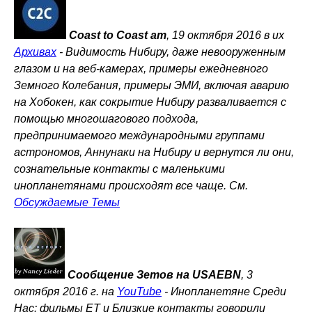
Coast to Coast am
, 19 октября 2016 в их
Архивах
-
Видимость Нибиру, даже невооруженным
глазом и на веб-камерах, примеры ежедневного
Земного Колебания, примеры ЭМИ, включая аварию
на Хобокен, как сокрытие Нибиру разваливается с
помощью многошагового подхода,
предпринимаемого международными группами
астрономов, Аннунаки на Нибиру и вернутся ли они,
сознательные контакты с маленькими
инопланетянами происходят все чаще. См.
Обсуждаемые Темы
Сообщение Зетов на USAEBN
, 3
октября 2016 г. на
YouTube
-
Инопланетяне Среди
Нас: фильмы ET и Близкие контакты говорили