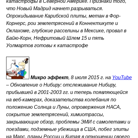
катастрофы в Северной Америке. Признаки того,
что Новый Мадрид начнет разрываться.
Опрокидывание Карибской плиты, метан в Фор-
Корнерс, рои землетрясений в Коннектикуте и
Оклахоме, глубокие расселины в Мексике, провал в
Байю-Корн, Нефритовый Шлем 15 и пять
Уолмартов готовы к катастрофе
Микро эффект
, 8 июля 2015 г. на
YouTube
–
Обновление о Нибиру: отслеживание Нибиру,
прибывшей в 2001-2003 гг. и теперь появляющейся
на веб-камерах, доказательства колебания по
положению Солнца и Луны, опровержения НАСА,
сокрытие землетрясений, химиотрассы,
закрывающие обзор, проблемы ЭМИ с самолетами и
поездами, подземные убежища в США, побег элиты
на Марс, планы России и Китая в отношении своего