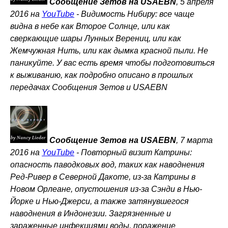
Сообщение Зетов на USAEBN
, 5 апреля
2016 на
YouTube
-
Видимость Нибиру: все чаще
видна в небе как Второе Солнце, или как
сверкающие шары Лунных Верениц, или как
Жемчужная Нить, или как дымка красной пыли. Не
паникуйте. У вас есть время чтобы подготовиться
к выживанию, как подробно описано в прошлых
передачах Сообщения Зетов и USAEBN
Сообщение Зетов на USAEBN
, 7 марта
2016 на
YouTube
-
Повторный визит Катрины:
опасность паводковых вод, таких как наводнения
Ред-Ривер в Северной Дакоте, из-за Катрины в
Новом Орлеане, опустошения из-за Сэнди в Нью-
Йорке и Нью-Джерси, а также затянувшегося
наводнения в Индонезии. Загрязненные и
зараженные инфекциями воды, поражение