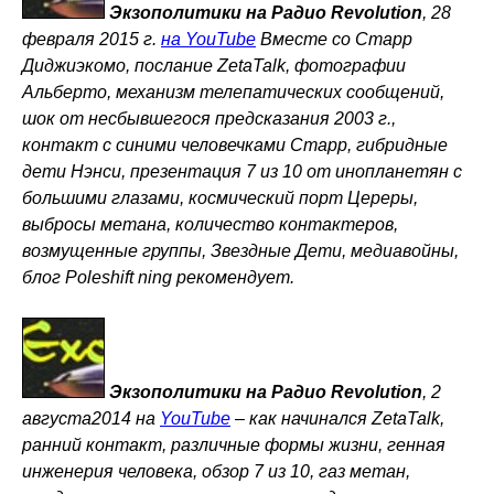
Экзополитики на Радио Revolution
, 28
февраля 2015 г.
на YouTube
Вместе со Старр
Диджиэкомо, послание ZetaTalk, фотографии
Альберто, механизм телепатических сообщений,
шок от несбывшегося предсказания 2003 г.,
контакт с синими человечками Старр, гибридные
дети Нэнси, презентация 7 из 10 от инопланетян с
большими глазами, космический порт Цереры,
выбросы метана, количество контактеров,
возмущенные группы, Звездные Дети, медиавойны,
блог Poleshift ning рекомендует.
Экзополитики на Радио Revolution
, 2
августа2014 на
YouTube
–
как начинался ZetaTalk,
ранний контакт, различные формы жизни, генная
инженерия человека, обзор 7 из 10, газ метан,