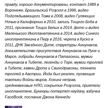
правду, хорошо документированы, контакт 1989 в
Воронеже, Бразильский Розуэлл в 1996, видео
Подглядывающего Тома в 2008, видео Гуляющих
Ночью в Калифорнии в 2010, запись Тощего Боба в
2011, признание Тощих Белых в 2014, фото и видео
Маленького Инопланетянина в 2014, видео Синего
инопланетянина в Перу в 2016, черепа в Куско в
2011, ДНК Звездного Дитя, структуры Аннунаков,
доказательство присутствия Аннунаков на Луне и
Марсе, гибриды Аннунаков в Патагонии, мумии
Аннунаков в Тибете, легенды о Торе, мумии троллей
в Тибете, камни Дропа и Свинодраконы, тоннели
троллей в Австрии, Йода был реален, пугающие
тактики Войны миров, Хокинг неправ,
средневековые НЛО, сокрытие Розуэлла, приятели
инопланетяне, Бункеры потерпят неудачу, взбучка
FaceBook, послание Джона Кеннеди