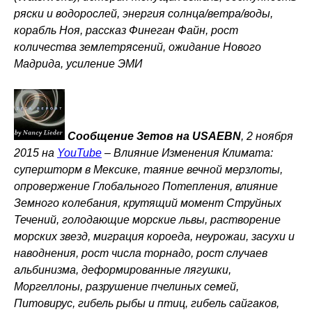
ряски и водорослей, энергия солнца/ветра/воды,
корабль Ноя, рассказ Финеган Файн, рост
количества землетрясений, ожидание Нового
Мадрида, усиление ЭМИ
Сообщение Зетов на USAEBN
, 2 ноября
2015 на
YouTube
–
Влияние Изменения Климата:
супершторм в Мексике, таяние вечной мерзлоты,
опровержение Глобального Потепления, влияние
Земного колебания, крутящий момент Струйных
Течений, голодающие морские львы, растворение
морских звезд, миграция короеда, неурожаи, засухи и
наводнения, рост числа торнадо, рост случаев
альбинизма, деформированные лягушки,
Моргеллоны, разрушение пчелиных семей,
Питовирус, гибель рыбы и птиц, гибель сайгаков,