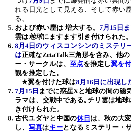
つけ
7月9日
までに爆発的な赤い雲間
れる日光として見える、そして赤い
る。
および赤い塵は 増大する。
7月15日
雲は
地球
にますます引き付けられた
8月4日のウィスコンシンのミステリ
は
正確なZetaTalk三角形を含み、他
ー・サークルは、
至点
を推定し
翼を
観を推定した。
★翼を付けた球は
8月16日に出現し
7月15日
までに惑星Xと地球の間の磁
ラマは、交戦中である｡チリ雲は地球
き付けられた。
古代ユダヤと中国の
休日
は、秋の大
し、
写真
は
キー
となるミステリー・