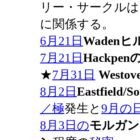
リー・サークルは
に関係する。
6月21日
Wadenヒ
7月21日
Hackpen
★
7月31日
Westov
8月2日
Eastfield/So
／極
発生と
9月の
8月3日の
モルガンヒ