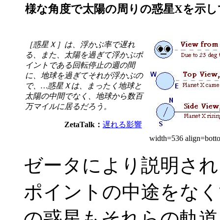
様な角度で太陽の周りの惑星Xを示し
［惑星Ｘ］は、浮かぶ率で遅れ
る、また、太陽を過ぎて浮かぶポ
イントである回転停止の週の間
に、地球を過ぎてそれが浮かぶの
で、…惑星Ｘは、まったく地球と
太陽の中間でなく、地球から数百
万マイルに居るだろう。
ZetaTalk：
遅れる影響
width=536 align=bot
ゼータにより説明され
ポイントの中途をなく
の惑星もそれらの軌道