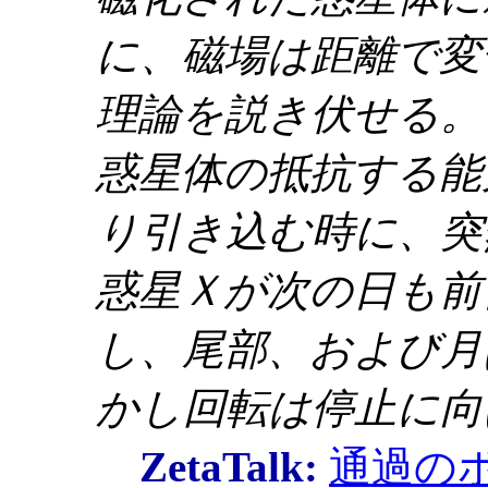
に、磁場は距離で変
理論を説き伏せる。
惑星体の抵抗する能
り引き込む時に、突
惑星Ｘが次の日も前
し、尾部、および月
かし回転は停止に
ZetaTalk:
通過の