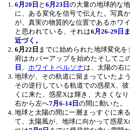
6月20日
と
6月23日
の大量の地球的な
に、ある変化を信号で伝えた。写真
が、真実の物質的な位置であるホワ
と思われている、それは
6月26-29
近づく。
6月22日
までに始められた地球変化を
府はカバーアップを始めた
そしてこ
日
、
ホワイトペルソナ
は、太陽の右
地球が、その軌道に留まっていたよ
その逆行している軌道での惑星X、彼
くに来た、惑星Xは輝き、大きくなり
右から左へ
7月6-14日
の間に動いた
地球と太陽の間に一層まっすぐに来
て、太陽風が、地球に向かって惑星X