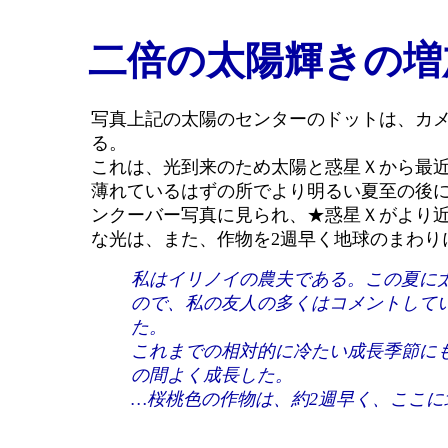
二倍の太陽
輝きの
増
写真上記の太陽のセンターのドットは、カ
る。
これは、光到来のため太陽と惑星Ｘから最近
薄れているはずの所でより明るい夏至の後
ンクーバー写真に見られ、★惑星Ｘがより近
な光は、また、作物を2週早く地球のまわり
私はイリノイの農夫である。この夏に
ので、私の友人の多くはコメントして
た。
これまでの相対的に冷たい成長季節に
の間よく成長した。
…桜桃色の作物は、約2週早く、ここに