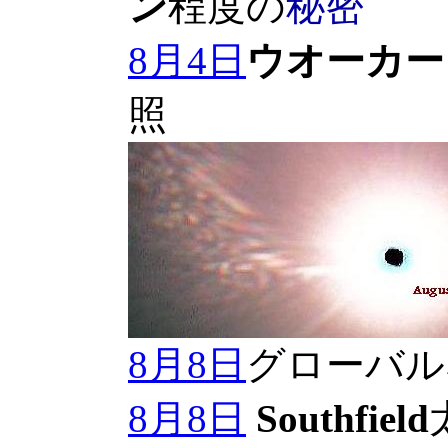
ン
程度の
秘密
8月4日
ウオーカー
照
8月8日
グローバル
8月8日
Southfield