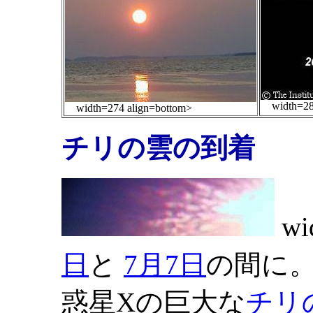
width=289
width=274 align=bottom>
チリの
雲の
到着
wid
日
と
7月7日
の間に
惑星Xの巨大な
チリ