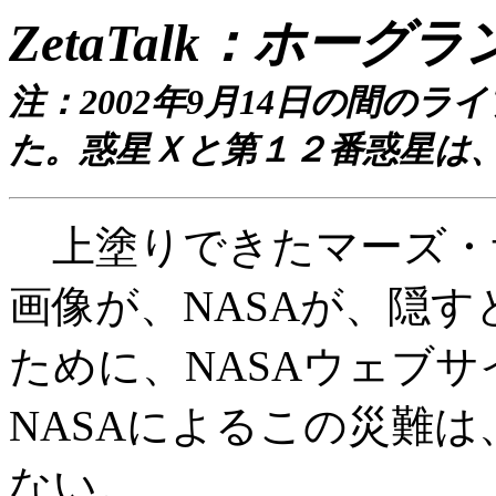
ZetaTalk：ホーグラン
注：2002年9月14日の間のライブ
た。惑星Ｘと第１２番惑星は
上塗りできたマーズ・
画像が、NASAが、隠す
ために、NASAウェブ
NASAによるこの災難
ない。