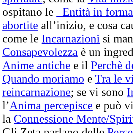
ospitano le
Entità in forma
abortite
all’inizio, e cosa c
come le
Incarnazioni
si man
Consapevolezza
è un ingredi
Anime antiche
e il
Perchè d
Quando moriamo
e
Tra le v
reincarnazione
; se vi sono
I
l’
Anima percepisce
e può viv
la
Connessione Mente/Spiri
Gli Zeta parlano delle
Perce