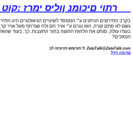
זטא טוק: זרמי סילון נמוכים י
בקרב התירוצים הניתנים ע"י הממסד לשינויים הגיאולוגיים הינו התירוץ
גשם לא סתם קורה, הוא נגרם ע"י אויר חם ולח שנדחף מעל אויר קר
בעודו עולה, סוחט את הלחות החוצה בתור התעבות. כך, בעוד שהאדם
הנמוכים?
ZetaTalk@ZetaTalk.com
כל הזכויות שמורות ל:
לדף הקודם