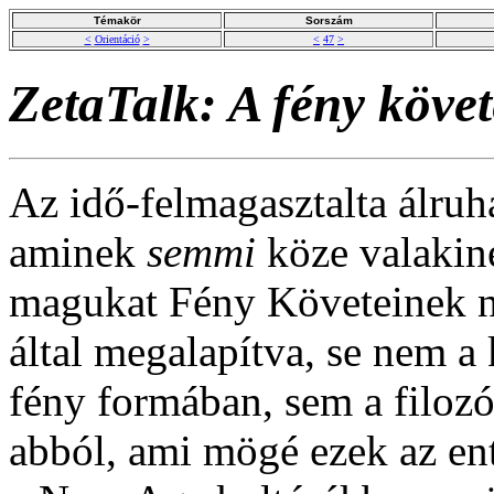
Témakör
Sorszám
<
Orientáció
>
<
47
>
ZetaTalk: A fény követ
Az idő-felmagasztalta álruh
aminek
semmi
köze valakine
magukat Fény Követeinek n
által megalapítva, se nem a
fény formában, sem a filozó
abból, ami mögé ezek az ent