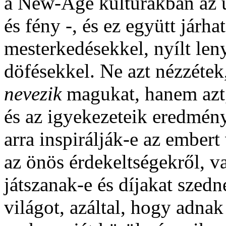
a New-Age kultúrákban az üd
és fény -, és ez együtt járh
mesterkedésekkel, nyílt len
döfésekkel. Ne azt nézzéte
nevezik
magukat, hanem azt, 
és az igyekezeteik eredmén
arra inspirálják-e az embert
az önös érdekeltségekről, v
játszanak-e és díjakat szedn
világot, azáltal, hogy adna