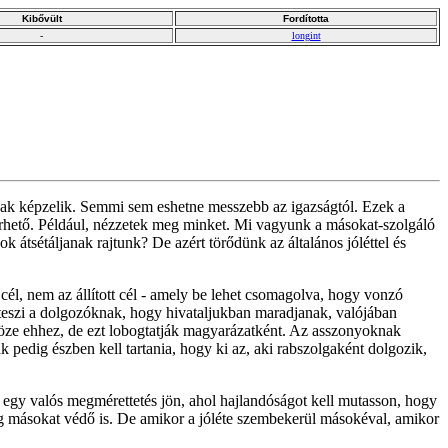
Kibővült
Fordította
-
longint
nak képzelik. Semmi sem eshetne messzebb az igazságtól. Ezek a
erhető. Például, nézzetek meg minket. Mi vagyunk a másokat-szolgáló
tsétáljanak rajtunk? De azért törődünk az általános jóléttel és
cél, nem az állított cél - amely be lehet csomagolva, hogy vonzó
 teszi a dolgozóknak, hogy hivataljukban maradjanak, valójában
öze ehhez, de ezt lobogtatják magyarázatként. Az asszonyoknak
 pedig észben kell tartania, hogy ki az, aki rabszolgaként dolgozik,
 egy valós megmérettetés jön, ahol hajlandóságot kell mutasson, hogy
ég másokat védő is. De amikor a jóléte szembekerül másokéval, amikor