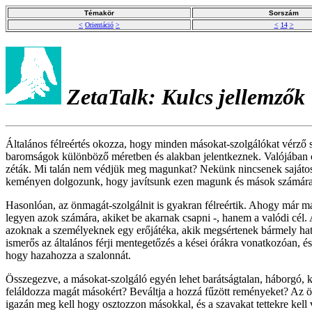
Témakör
Sorszám
<
Orientáció
>
<
14
>
ZetaTalk: Kulcs jellemzők
Általános félreértés okozza, hogy minden másokat-szolgálókat vérző
baromságok különböző méretben és alakban jelentkeznek. Valójában cs
zéták. Mi talán nem védjük meg magunkat? Nekünk nincsenek sajátos cé
keményen dolgozunk, hogy javítsunk ezen magunk és mások számára 
Hasonlóan, az önmagát-szolgálnit is gyakran félreértik. Ahogy már más
legyen azok számára, akiket be akarnak csapni -, hanem a valódi cél.
azoknak a személyeknek egy erőjátéka, akik megsértenek bármely ha
ismerős az általános férji mentegetőzés a kései órákra vonatkozóan, é
hogy hazahozza a szalonnát.
Összegezve, a másokat-szolgáló egyén lehet barátságtalan, háborgó, 
feláldozza magát másokért? Beváltja a hozzá fűzött reményeket? Az ö
igazán meg kell hogy osztozzon másokkal, és a szavakat tettekre kell v