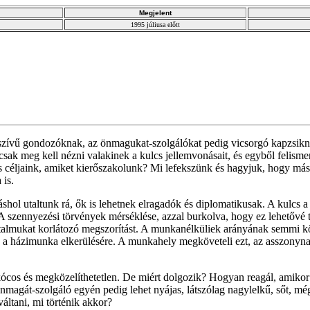
Megjelent
1995 júliusa előtt
 szívű gondozóknak, az önmagukat-szolgálókat pedig vicsorgó kapzsik
ak meg kell nézni valakinek a kulcs jellemvonásait, és egyből felism
ljaink, amiket kierőszakolunk? Mi lefekszünk és hagyjuk, hogy mások á
is.
hol utaltunk rá, ők is lehetnek elragadók és diplomatikusak. A kulcs a 
 A szennyezési törvények mérséklése, azzal burkolva, hogy ez lehetővé
talmukat korlátozó megszorítást. A munkanélküliek arányának semmi k
s a házimunka elkerülésére. A munkahely megköveteli ezt, az asszonynak
kócos és megközelíthetetlen. De miért dolgozik? Hogyan reagál, amikor
nmagát-szolgáló egyén pedig lehet nyájas, látszólag nagylelkű, sőt, m
áltani, mi történik akkor?