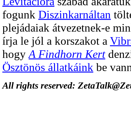
Levitációra
szabad akaratuk
fogunk
Diszinkarnáltan
tölt
plejádaiak átvezetnek-e mi
írja le jól a korszakot a
Vibr
hogy
A Findhorn Kert
denzi
Ösztönös állatkáink
be vann
All rights reserved: ZetaTalk@Z