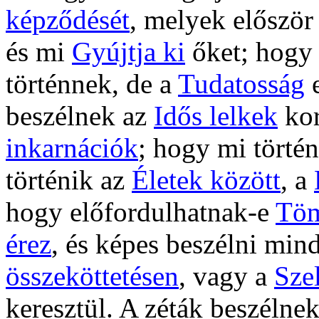
képződését
, melyek előszö
és mi
Gyújtja ki
őket; hogy
történnek, de a
Tudatosság
e
beszélnek az
Idős lelkek
kor
inkarnációk
; hogy mi törté
történik az
Életek között
, a
hogy előfordulhatnak-e
Töm
érez
, és képes beszélni min
összeköttetésen
, vagy a
Sze
keresztül. A zéták beszélne