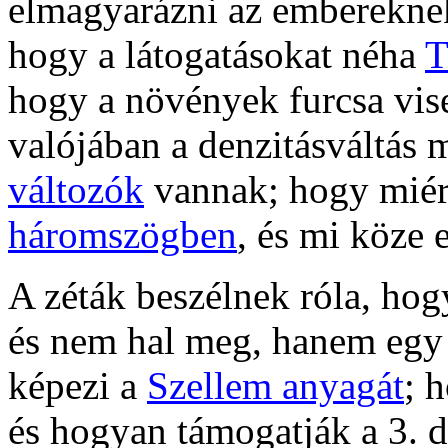
elmagyarázni az emberekne
hogy a látogatásokat néha
T
hogy a növények furcsa vis
valójában a denzitásváltás
változók
vannak; hogy miér
háromszögben
, és mi köze
A zéták beszélnek róla, ho
és nem hal meg, hanem eg
képezi a
Szellem anyagát
; 
és hogyan támogatják a 3. 