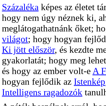
Százaléka
képes az életet t
hogy nem úgy néznek ki, a
meglátogathatnánk őket; h
világot
; hogy hogyan fejlő
Ki jött először
, és kezdte m
gyakorlatát; hogy meg lehet
és hogy az ember volt-e
A F
hogyan fejlődik az
Istenkép
Intelligens ragadozók
tanul