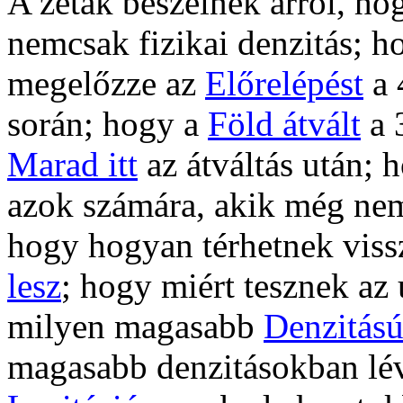
A zéták beszélnek arról, h
nemcsak fizikai denzitás; 
megelőzze az
Előrelépést
a 
során; hogy a
Föld átvált
a 
Marad itt
az átváltás után; 
azok számára, akik még nem
hogy hogyan térhetnek viss
lesz
; hogy miért tesznek az
milyen magasabb
Denzitású
magasabb denzitásokban lé