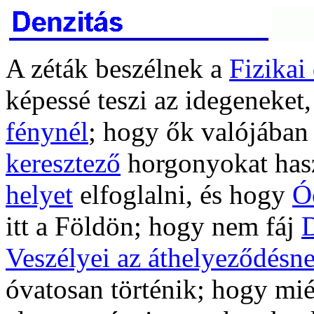
A zéták beszélnek a
Fizikai
képessé teszi az idegeneket
fénynél
; hogy ők valójába
keresztező
horgonyokat has
helyet
elfoglalni, és hogy
Ó
itt a Földön; hogy nem fáj
D
Veszélyei az áthelyeződésn
óvatosan történik; hogy mié