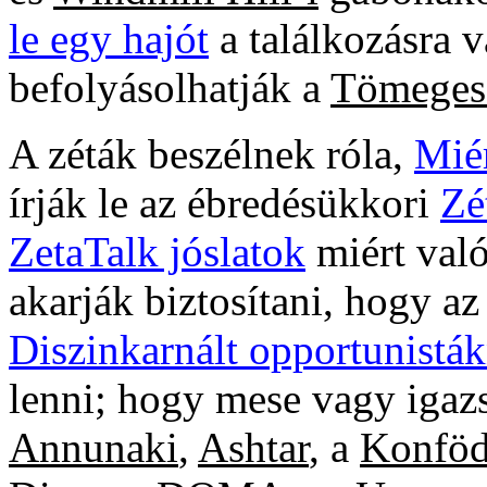
le egy hajót
a találkozásra 
befolyásolhatják a
Tömeges 
A zéták beszélnek róla,
Miér
írják le az ébredésükkori
Zé
ZetaTalk jóslatok
miért való
akarják biztosítani, hogy a
Diszinkarnált opportunistá
lenni; hogy mese vagy igaz
Annunaki
,
Ashtar
, a
Konföd