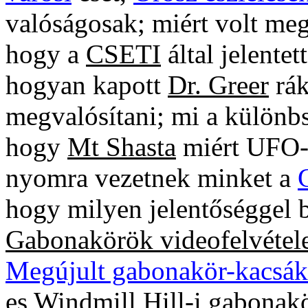
valóságosak; miért volt me
hogy a
CSETI
által jelente
hogyan kapott
Dr. Greer
rák
megvalósítani; mi a különb
hogy
Mt Shasta
miért UFO-
nyomra vezetnek minket a
hogy milyen jelentőséggel 
Gabonakörök videofelvétel
Megújult gabonakör-kacsák
es
Windmill Hill-i
gabonakö