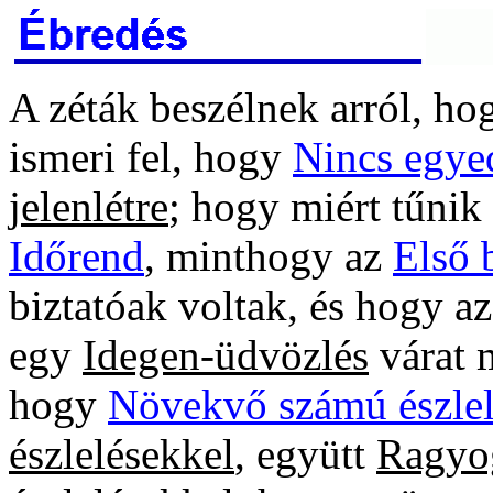
A zéták beszélnek arról, ho
ismeri fel, hogy
Nincs egye
jelenlétre
; hogy miért tűnik
Időrend
, minthogy az
Első 
biztatóak voltak, és hogy a
egy
Idegen-üdvözlés
várat m
hogy
Növekvő számú észlel
észlelésekkel
, együtt
Ragyo