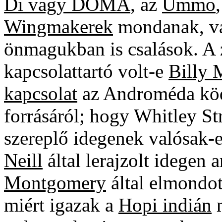
Di vagy DOMA
, az
Ummo
Wingmakerek
mondanak, va
önmagukban is csalások. A 
kapcsolattartó volt-e
Billy 
kapcsolat
az Androméda köd
forrásáról; hogy Whitley St
szereplő idegenek valósak-e
Neill
által lerajzolt idegen 
Montgomery
által elmondot
miért igazak a
Hopi indián
m