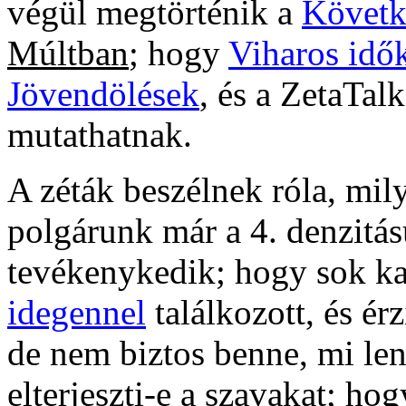
végül megtörténik a
Követk
Múltban
; hogy
Viharos idő
Jövendölések
, és a ZetaTal
mutathatnak.
A zéták beszélnek róla, mil
polgárunk már a 4. denzitá
tevékenykedik; hogy sok kap
idegennel
találkozott, és ér
de nem biztos benne, mi le
elterjeszti-e a szavakat; ho