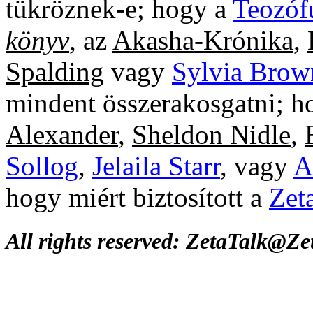
tükröznek-e; hogy a
Teozóf
könyv
, az
Akasha-Krónika
,
Spalding
vagy
Sylvia Brow
mindent összerakosgatni; 
Alexander
,
Sheldon Nidle
,
Sollog
,
Jelaila Starr
, vagy
A
hogy miért biztosított a
Zet
All rights reserved: ZetaTalk@Z