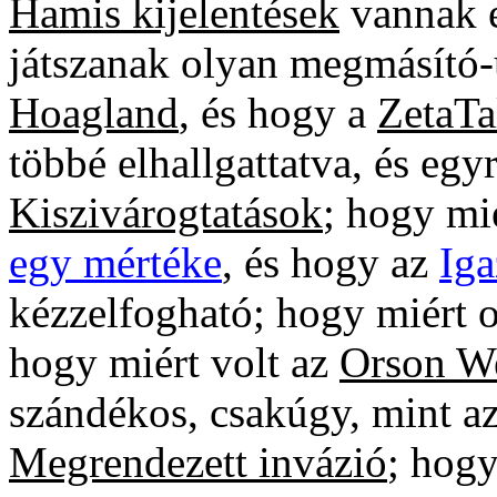
Hamis kijelentések
vannak e
játszanak olyan megmásító
Hoagland
, és hogy a
ZetaTa
többé elhallgattatva, és egy
Kiszivárogtatások
; hogy mi
egy mértéke
, és hogy az
Iga
kézzelfogható; hogy miért 
hogy miért volt az
Orson We
szándékos, csakúgy, mint a
Megrendezett invázió
; hog