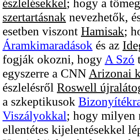
észlelésekkel
; hogy a tömeg
szertartásnak
nevezhetők, é
esetben viszont
Hamisak
; h
Áramkimaradások
és az
Ide
fogják okozni, hogy
A Szó
t
egyszerre a CNN
Arizonai k
észlelésről
Roswell újraláto
a szkeptikusok
Bizonyítékr
Viszályokkal
; hogy milyen
ellentétes kijelentésekkel l