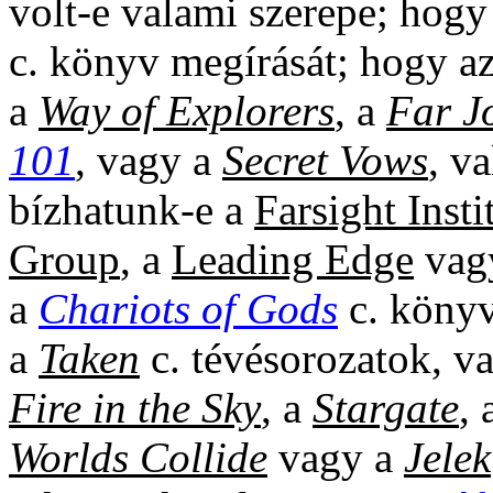
volt-e valami szerepe; hogy
c. könyv megírását; hogy az
a
Way of Explorers
, a
Far J
101
, vagy a
Secret Vows
, v
bízhatunk-e a
Farsight Insti
Group
, a
Leading Edge
va
a
Chariots of Gods
c. könyv
a
Taken
c. tévésorozatok, v
Fire in the Sky
, a
Stargate
,
Worlds Collide
vagy a
Jelek