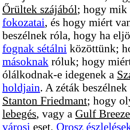
Őrültek szájából
; hogy mik
fokozatai
, és hogy miért va
beszélnek róla, hogy ha elj
fognak sétálni
közöttünk; h
másoknak
róluk; hogy miér
ólálkodnak-e idegenek a
Sz
holdjain
. A zéták beszélnek
Stanton Friedmant
; hogy ol
lebegés
, vagy a
Gulf Breeze
városi
eset,
Orosz észlelése