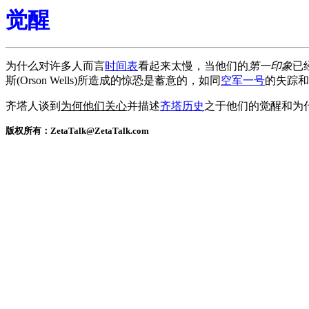
觉醒
为什么对许多人而言
时间表
看起来太慢，当他们的
第一印象
已
斯(Orson Wells)所造成的惊恐是蓄意的，如同
空军一号
的失踪和
齐塔人谈到
为何他们关心
并描述
齐塔历史
之于他们的觉醒和为
版权所有：ZetaTalk@ZetaTalk.com